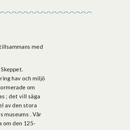
ch tillsammans med
 Skeppet.
ring hav och miljö
nformerade om
 ; det vill säga
l av den stora
ens museums . Vår
tta om den 125-