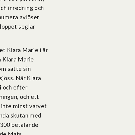
och inredning och
h numera avlöser
Hoppet seglar
t Klara Marie i år
å Klara Marie
om satte sin
sjöss. När Klara
i och efter
ningen, och ett
 inte minst varvet
 enda skutan med
 300 betalande
ade Mats