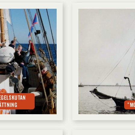
egelskutan
ättning
”Mo