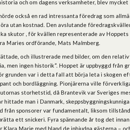
historia och om dagens verksamheter, blev mycket
n hörde också en rad intressanta föredrag som allm
 åhöra utan kostnad. Den avslutande föredragskvälle
ska skutor , för kvällen representerade av Hoppets
lara Maries ordförande, Mats Malmberg.
rättade, och illustrerade med bilder, om den relati
ria, men ingen historik”. Hoppet är uppbyggd från 
r grunden var i detta fall att börja leta i skogen e
pant och bordläggning. Pionjärerna ville förverklig
 skutornas storhetstid, då Brantevik var Sveriges me
ar hittade man i Danmark, skeppsbyggningskunniga
 från sponsorer var fundamentalt, liksom tillstånd
ätta ett snickeri. Fyra spännande år tog det innan
ar Klara Marie med bland de inbjudna gästerna – oc