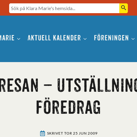
Seearch
Marie
Aktuell kalender
Föreningen
resan – utställnin
föredrag
SKRIVET 
TOR 25 JUN 2009