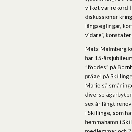
vilket var rekord 
diskussioner kring
långseglingar, ko
vidare”, konstater
Mats Malmberg kun
har 15-årsjubileum
”föddes” på Bornh
prägel på Skilling
Marie så småningom
diverse ägarbyten
sex år långt reno
i Skillinge, som h
hemmahamn i Skil
medlemmar och 715