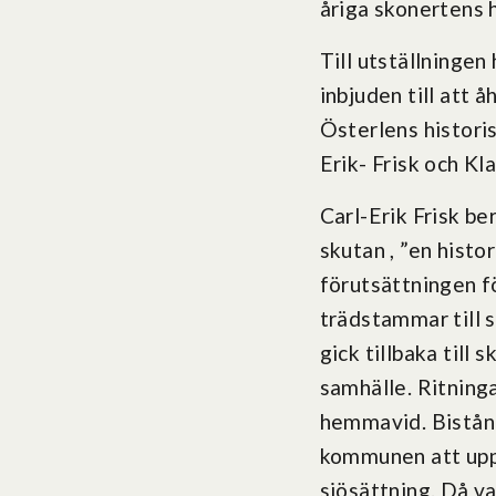
åriga skonertens 
Till utställninge
inbjuden till att
Österlens histori
Erik- Frisk och K
Carl-Erik Frisk be
skutan , ”en histo
förutsättningen fö
trädstammar till s
gick tillbaka till
samhälle. Ritning
hemmavid. Bistånd
kommunen att uppr
sjösättning. Då v