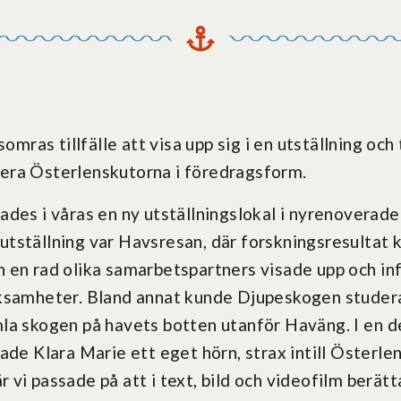
 somras tillfälle att visa upp sig i en utställning o
era Österlenskutorna i föredragsform.
ades i våras en ny utställningslokal i nyrenoverade
tställning var Havsresan, där forskningsresultat k
 en rad olika samarbetspartners visade upp och i
ksamheter. Bland annat kunde Djupeskogen studeras
la skogen på havets botten utanför Haväng. I en de
ade Klara Marie ett eget hörn, strax intill Österl
där vi passade på att i text, bild och videofilm berä