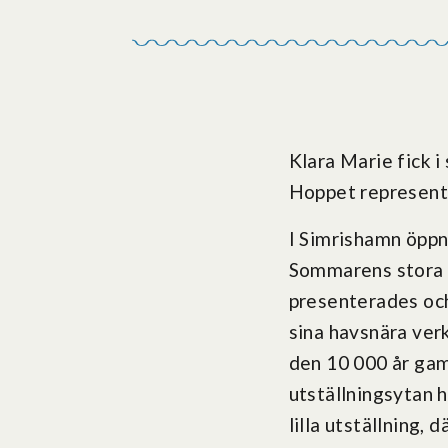
Klara Marie fick i
Hoppet represent
I Simrishamn öppn
Sommarens stora u
presenterades och
sina havsnära ver
den 10 000 år gam
utställningsytan h
lilla utställning, 