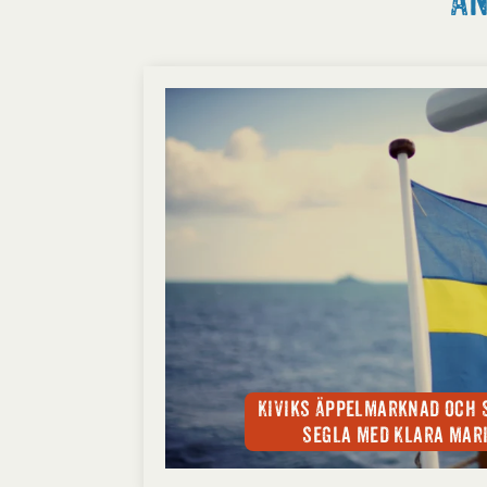
Än
Kiviks Äppelmarknad och 
segla med Klara Mari