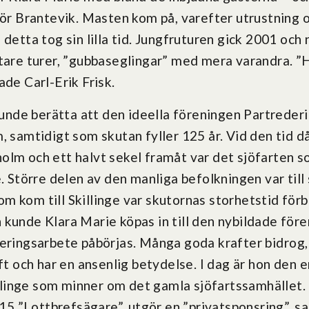
för Brantevik. Masten kom på, varefter utrustning 
 detta tog sin lilla tid. Jungfruturen gick 2001 oc
rtare turer, ”gubbaseglingar” med mera varandra. ”
ade Carl-Erik Frisk.
de berätta att den ideella föreningen Partrederie
, samtidigt som skutan fyller 125 år. Vid den tid d
olm och ett halvt sekel framåt var det sjöfarten s
e. Större delen av den manliga befolkningen var till 
 kom till Skillinge var skutornas storhetstid förb
 kunde Klara Marie köpas in till den nybildade före
veringsarbete påbörjas. Många goda krafter bidrog,
aft och har en ansenlig betydelse. I dag är hon den
linge som minner om det gamla sjöfartssamhället.
 ”Lottbrefsägare”, utgör en ”privatsponsring”, s