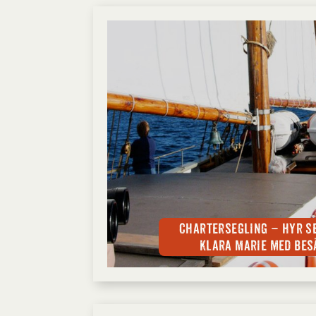
Chartersegling – hyr s
Klara Marie med bes