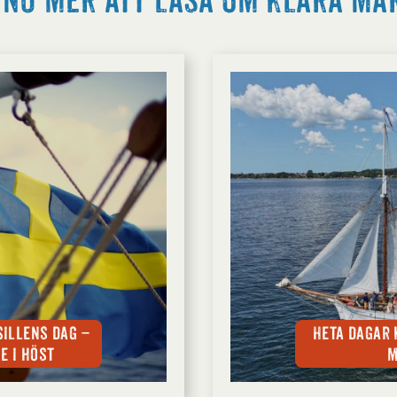
nu mer att läsa om Klara Ma
Sillens dag –
Heta dagar 
e i höst
m