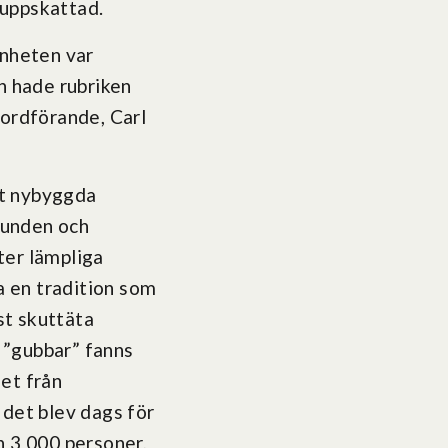
 uppskattad.
änheten var
n hade rubriken
 ordförande, Carl
vt nybyggda
grunden och
fter lämpliga
a en tradition som
st skuttäta
 ”gubbar” fanns
et från
 det blev dags för
h 3 000 personer,