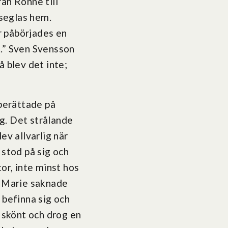
ån Rönne till
 seglas hem.
r påbörjades en
t.” Sven Svensson
å blev det inte;
 berättade på
g. Det strålande
ev allvarlig när
 stod på sig och
or, inte minst hos
a Marie saknade
 befinna sig och
r skönt och drog en