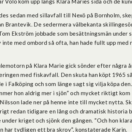
är Volo kom upp längs Klara Maries sida och de k
des sedan med sillavfall till Nexö på Bornholm, ske
n Brantevik. De sedermera välbekanta skillingesö
 Tom Ekström jobbade som besättningsmän under s
v inte med ombord så ofta, han hade fullt upp med n
emotorn på Klara Marie gick sönder efter några å
eringen med fiskavfall. Den skuta han köpt 1965 sål
e i Falköping och som länge sagt sig vilja köpa den
mmer hon aldrig mer i sjön” och mycket riktigt kom
ilsson lade ner på henne inte till mycket nytta. Sk
rigt redan tidigare en lång och dramatisk historia 
under kriget och sjönk den gången. ”Och hon kla
 har tydligen ett bra skrov”, konstaterade Karin.