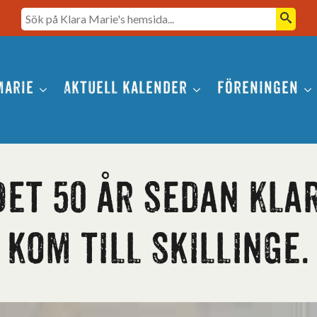
Seearch
Marie
Aktuell kalender
Föreningen
 det 50 år sedan Kla
kom till Skillinge.