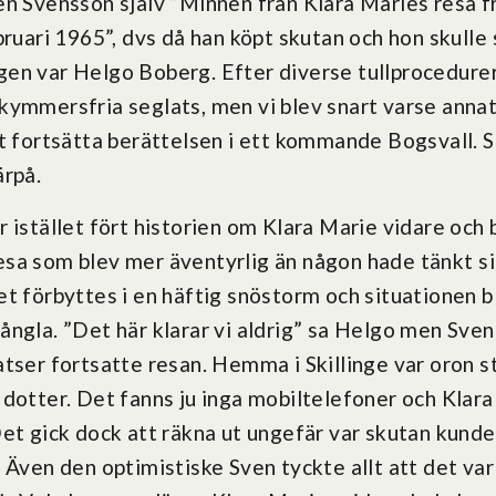
en Svensson själv ”Minnen från Klara Maries resa fr
bruari 1965”, dvs då han köpt skutan och hon skulle
en var Helgo Boberg. Efter diverse tullprocedure
kymmersfria seglats, men vi blev snart varse anna
t fortsätta berättelsen i ett kommande Bogsvall. S
ärpå.
 istället fört historien om Klara Marie vidare och
sa som blev mer äventyrlig än någon hade tänkt si
t förbyttes i en häftig snöstorm och situationen bl
ngla. ”Det här klarar vi aldrig” sa Helgo men Sven
tser fortsatte resan. Hemma i Skillinge var oron st
 dotter. Det fanns ju inga mobiltelefoner och Klar
Det gick dock att räkna ut ungefär var skutan kunde
 Även den optimistiske Sven tyckte allt att det va