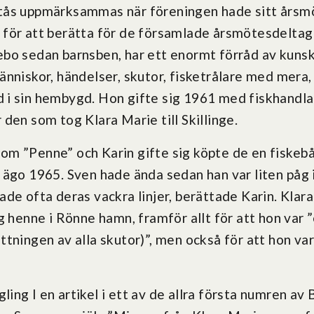
tås uppmärksammas när föreningen hade sitt årsmö
för att berätta för de församlade årsmötesdeltaga
ingebo sedan barnsben, har ett enormt förråd av kun
änniskor, händelser, skutor, fisketrålare med mera
i sin hembygd. Hon gifte sig 1961 med fiskhandl
den som tog Klara Marie till Skillinge.
m ”Penne” och Karin gifte sig köpte de en fiskebåt
 ägo 1965. Sven hade ända sedan han var liten påg i
ade ofta deras vackra linjer, berättade Karin. Klar
g henne i Rönne hamn, framför allt för att hon var 
tningen av alla skutor)”, men också för att hon var
ng I en artikel i ett av de allra första numren av B