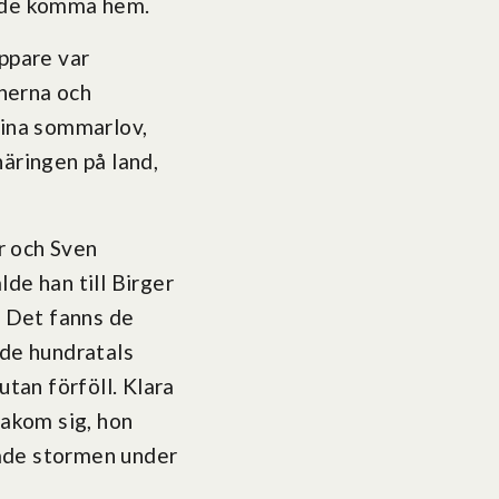
unde komma hem.
ppare var
nerna och
ina sommarlov,
äringen på land,
r och Sven
de han till Birger
. Det fanns de
 de hundratals
utan förföll. Klara
bakom sig, hon
rade stormen under