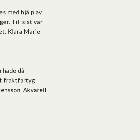
es med hjälp av
r. Till sist var
det. Klara Marie
n hade då
t fraktfartyg.
vensson. Akvarell