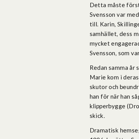
Detta måste förs
Svensson var med 
till. Karin, Skill
samhället, dess m
mycket engagerad 
Svensson, som var 
Redan samma år so
Marie kom i deras
skutor och beundr
han för när han så
klipperbygge (Drot
skick.
Dramatisk hemsegli