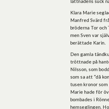
lättnadens suck n
Klara Marie segla
Manfred Svärd frå
bröderna Tor och
men Sven var själ
berättade Karin.
Den gamla tändkul
tröttnade på hant
Nilsson, som bodd
som sa att ”då ko
tusen kronor som N
Marie hade för öv
bombades i Rönne 
hemseglingen. Hon