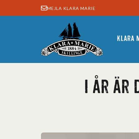
MEJLA KLARA MARIE
Klara 
I år är