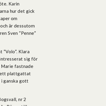
te. Karin
rna hur det gick
skaper om
, och är dessutom
aren Sven ”Penne”
 ”Volo”. Klara
ntresserat sig för
a Marie fastnade
”ett plattgattat
 i ganska gott
ogsvall, nr 2