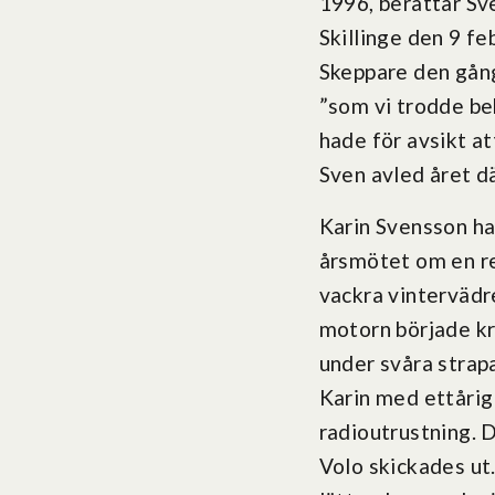
1996, berättar Sv
Skillinge den 9 fe
Skeppare den gång
”som vi trodde be
hade för avsikt at
Sven avled året d
Karin Svensson har
årsmötet om en re
vackra vintervädre
motorn började krå
under svåra strapa
Karin med ettårig
radioutrustning. 
Volo skickades ut.