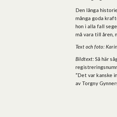
Den långa histori
många goda krafter
hon i alla fall se
må vara till åren,
Text och foto: Kari
Bildtext:
Så här såg
registreringsnumm
”Det var kanske i
av Torgny Gynner