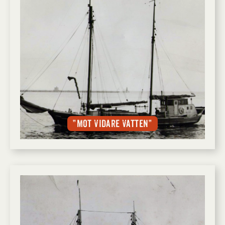
”Mot vidare vatten”