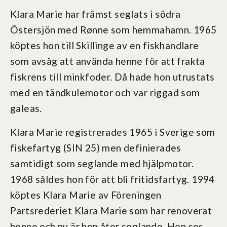
Klara Marie har främst seglats i södra
Östersjön med Rønne som hemmahamn. 1965
köptes hon till Skillinge av en fiskhandlare
som avsåg att använda henne för att frakta
fiskrens till minkfoder. Då hade hon utrustats
med en tändkulemotor och var riggad som
galeas.
Klara Marie registrerades 1965 i Sverige som
fiskefartyg (SIN 25) men definierades
samtidigt som seglande med hjälpmotor.
1968 såldes hon för att bli fritidsfartyg. 1994
köptes Klara Marie av Föreningen
Partsrederiet Klara Marie som har renoverat
henne och nu är hon åter seglande. Hon ses