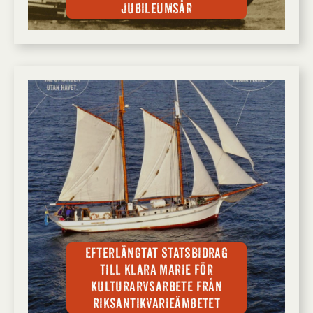
jubileumsår
Efterlängtat statsbidrag
till Klara Marie för
kulturarvsarbete från
Riksantikvarieämbetet