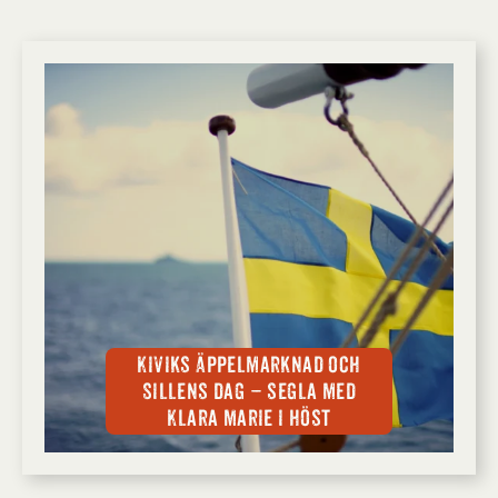
Kiviks Äppelmarknad och
Sillens dag – segla med
Klara Marie i höst