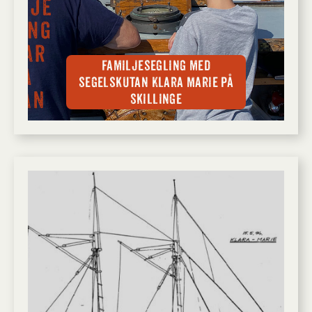
Familjesegling med
segelskutan Klara Marie på
Skillinge