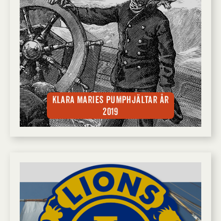
Klara Maries pumphjältar år
2019