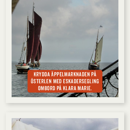
Krydda Äppelmarknaden på
Österlen med eskadersegling
ombord på Klara Marie.