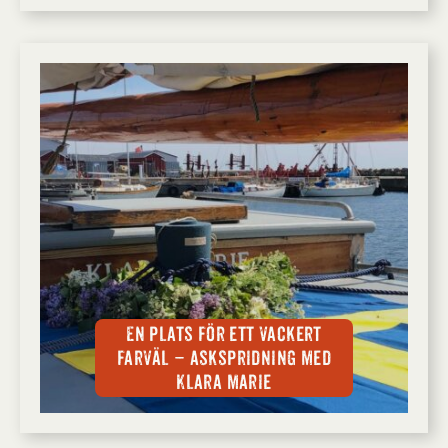
En plats för ett vackert
farväl – askspridning med
Klara Marie