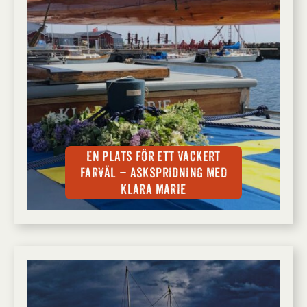
En plats för ett vackert
farväl – askspridning med
Klara Marie