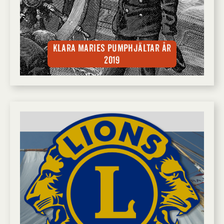
Klara Maries pumphjältar år
2019