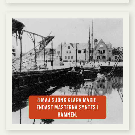
8 maj sjönk Klara Marie,
endast masterna syntes i
hamnen.