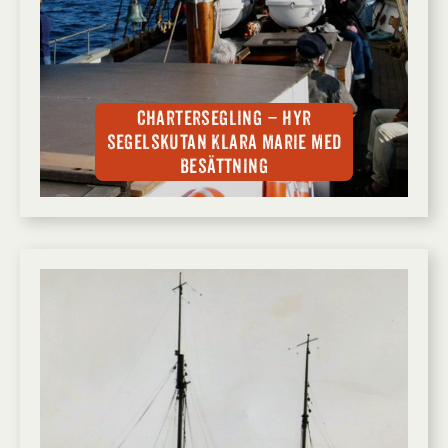
Chartersegling – hyr
segelskutan Klara Marie med
besättning