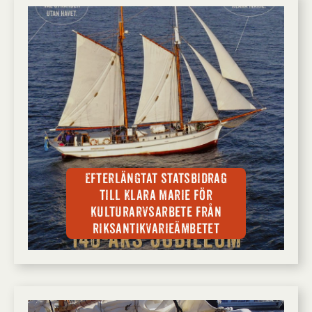
Efterlängtat statsbidrag
till Klara Marie för
kulturarvsarbete från
Riksantikvarieämbetet